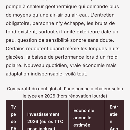
pompe à chaleur géothermique qui demande plus
de moyens qu'une air-air ou air-eau. L'entretien
obligatoire, personne n'y échappe, les bruits de
fond existent, surtout si l'unité extérieure date un
peu, question de sensibilité sonore sans doute.
Certains redoutent quand même les longues nuits
glacées, la baisse de performance lors d'un froid
polaire. Nouveau quotidien, vraie économie mais
adaptation indispensable, voilà tout
.
Comparatif du coût global d'une pompe à chaleur selon
le type en 2026 (hors rénovation lourde)
Ty
Entr
Économie
pe
Investissement
etie
annuelle
de
2026 (euros TTC
n
estimée
PA
pose incluse)
Ann