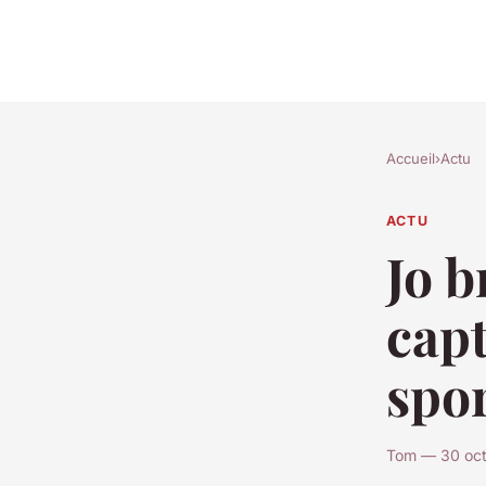
Accueil
›
Actu
ACTU
Jo b
capt
spor
Tom — 30 oct