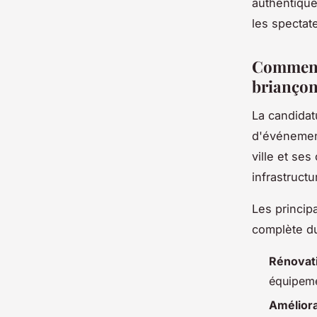
authentique
les spectat
Comment 
briançon
La candidat
d'événement
ville et se
infrastruct
Les princip
complète du 
Rénovati
équipemen
Améliora