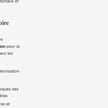
tionaux et
oire
on
ion
pour la
ans les
ernisation
piques des
ables
res et