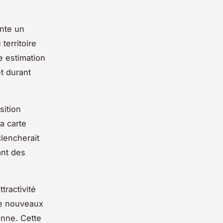
nte un
erritoire
e estimation
t durant
sition
a carte
clencherait
ant des
tractivité
 de nouveaux
nne. Cette