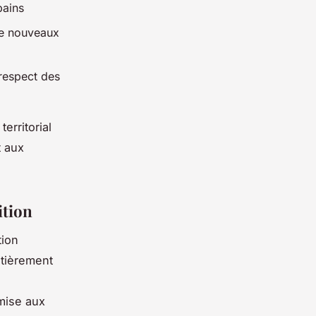
bains
de nouveaux
 respect des
erritorial
t aux
ition
tion
ntièrement
 mise aux