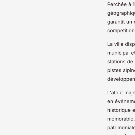
Perchée à
1
géographiqu
garantit un
compétition
La ville di
municipal e
stations de
pistes alpi
développem
L'atout maj
en événemen
historique 
mémorable. 
patrimonial