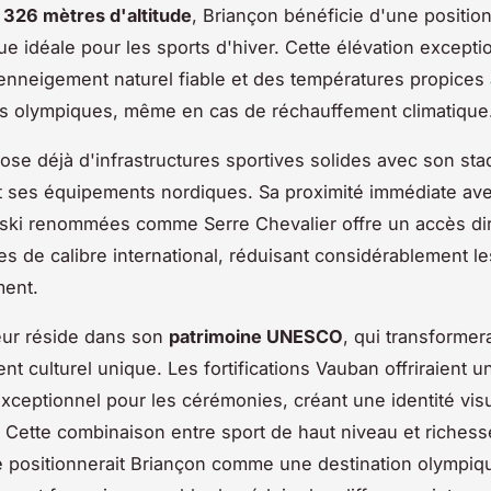
 326 mètres d'altitude
, Briançon bénéficie d'une positio
e idéale pour les sports d'hiver. Cette élévation excepti
 enneigement naturel fiable et des températures propices
s olympiques, même en cas de réchauffement climatique
spose déjà d'infrastructures sportives solides avec son st
t ses équipements nordiques. Sa proximité immédiate av
 ski renommées comme Serre Chevalier offre un accès di
nes de calibre international, réduisant considérablement l
ent.
eur réside dans son
patrimoine UNESCO
, qui transformer
t culturel unique. Les fortifications Vauban offriraient u
exceptionnel pour les cérémonies, créant une identité vis
Cette combinaison entre sport de haut niveau et richess
e positionnerait Briançon comme une destination olympiq