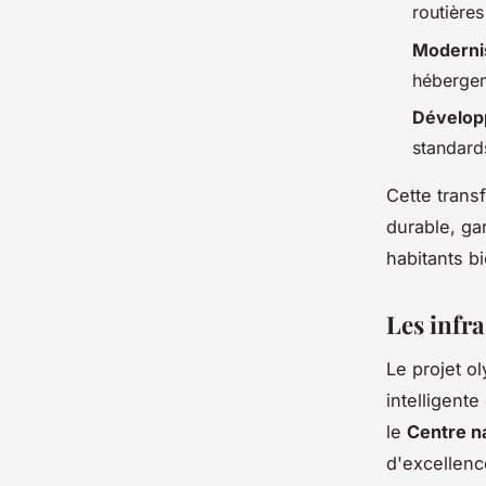
routières
Modernis
hébergem
Dévelop
standard
Cette trans
durable, ga
habitants b
Les infra
Le projet o
intelligent
le
Centre n
d'excellenc