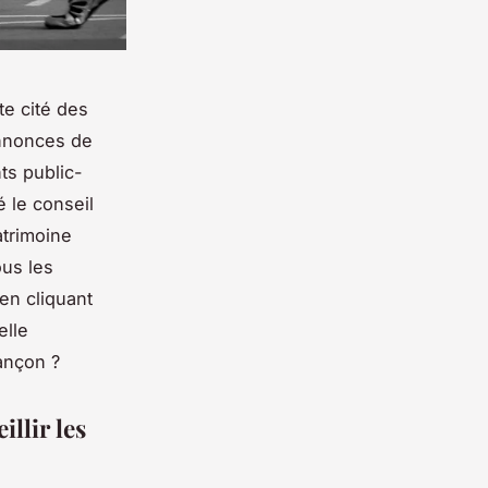
te cité des
annonces de
ts public-
 le conseil
trimoine
ous les
en cliquant
elle
ançon ?
llir les