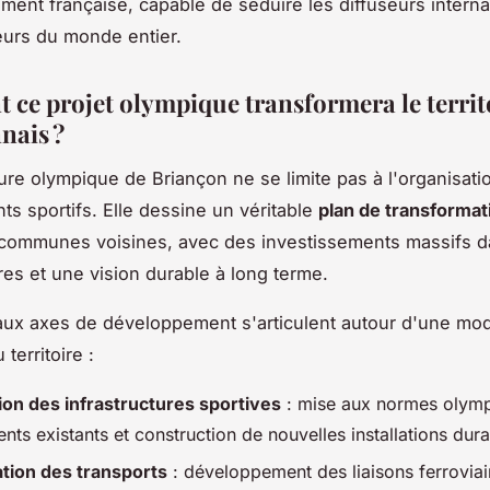
ment française, capable de séduire les diffuseurs interna
eurs du monde entier.
ce projet olympique transformera le territ
nais ?
ure olympique de Briançon ne se limite pas à l'organisati
s sportifs. Elle dessine un véritable
plan de transformat
s communes voisines, avec des investissements massifs d
ures et une vision durable à long terme.
aux axes de développement s'articulent autour d'une mod
territoire :
on des infrastructures sportives
: mise aux normes olym
ts existants et construction de nouvelles installations dur
tion des transports
: développement des liaisons ferroviai