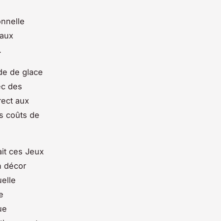
n
onnelle
 aux
.
ade de glace
ec des
rect aux
es coûts de
ait ces Jeux
n décor
uelle
e
ue