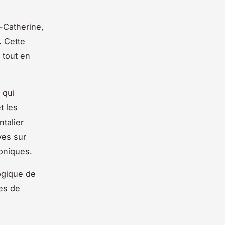
e-Catherine,
. Cette
 tout en
qui
t les
ntalier
ves sur
oniques.
ogique de
res de