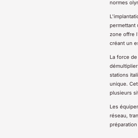
normes oly
L'implantati
permettant 
zone offre 
créant un e
La force de
démultiplie
stations it
unique. Cet
plusieurs s
Les équipem
réseau, tra
préparation